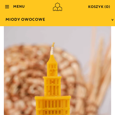
Przejdz
do
MENU
KOSZYK
KOSZYK (0)
treści
MIODY OWOCOWE